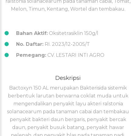
ralstonia solanacearum pada tanaman cabai, Tomat,
Melon, Timun, Kentang, Wortel dan tembakau.
Bahan Aktif:
Oksitetrasiklin 150g/l
No. Daftar:
RI. 2023/12-2005/T
Pemegang:
CV. LESTARI INTI AGRO
Deskripsi
Bactoxyn 150 AL merupakan Bakterisida sistemik
berbentuk larutan berwarna coklat muda untuk
mengendalikan penyakit layu akteri ralstonia
solanacearum pada tanaman cabai dan tembakau
penyakit bakteri daun bergaris, penyakit bercak
daun, penyakit busuk batang, penyakit hawar
pelepah, dan penyakit blas pada tanaman padi.