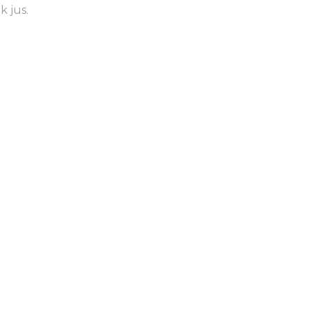
 jus.
58