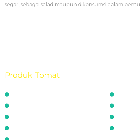
segar, sebagai salad maupun dikonsumsi dalam bentuk
Produk Tomat
Agatha
Royal 
Antirus
Servo
Betavila
Tymoti
Fiesta
Warani
Larisa