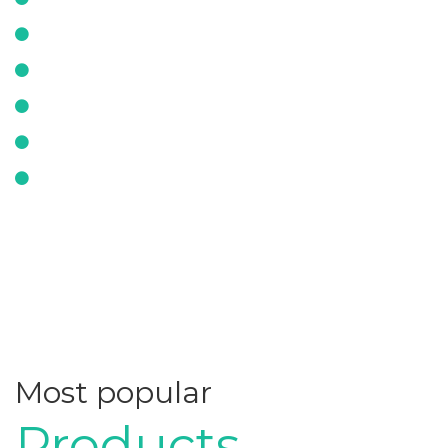
Lentana
Marta 9
Marta
OR Diana
Permata
Most popular
Products