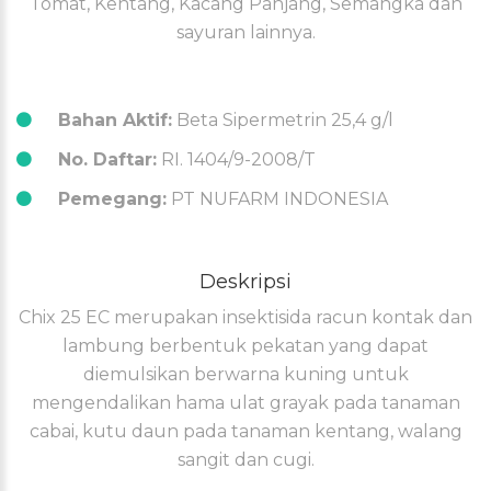
Tomat, Kentang, Kacang Panjang, Semangka dan
sayuran lainnya.
Bahan Aktif:
Beta Sipermetrin 25,4 g/l
No. Daftar:
RI. 1404/9-2008/T
Pemegang:
PT NUFARM INDONESIA
Deskripsi
Chix 25 EC merupakan insektisida racun kontak dan
lambung berbentuk pekatan yang dapat
diemulsikan berwarna kuning untuk
mengendalikan hama ulat grayak pada tanaman
cabai, kutu daun pada tanaman kentang, walang
sangit dan cugi.