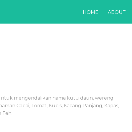
HOME
ABOUT
P untuk mengendalikan hama kutu daun, wereng
anaman Cabai, Tomat, Kubis, Kacang Panjang, Kapas,
 Teh.