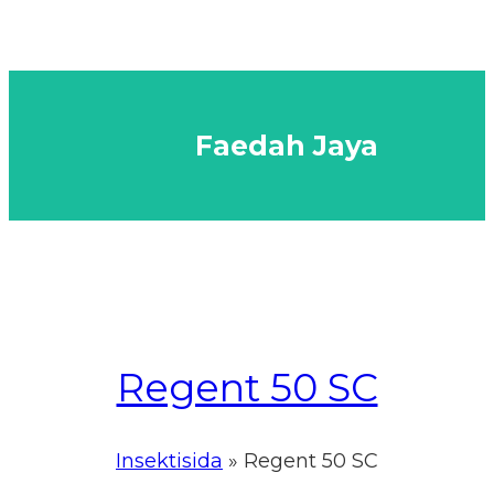
Faedah Jaya
Regent 50 SC
Insektisida
» Regent 50 SC