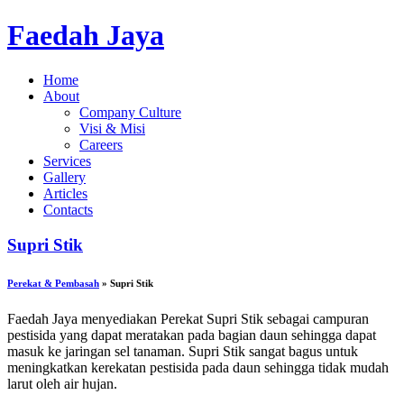
Faedah Jaya
Home
About
Company Culture
Visi & Misi
Careers
Services
Gallery
Articles
Contacts
Supri Stik
Perekat & Pembasah
» Supri Stik
Faedah Jaya menyediakan Perekat Supri Stik sebagai campuran
pestisida yang dapat meratakan pada bagian daun sehingga dapat
masuk ke jaringan sel tanaman. Supri Stik sangat bagus untuk
meningkatkan kerekatan pestisida pada daun sehingga tidak mudah
larut oleh air hujan.