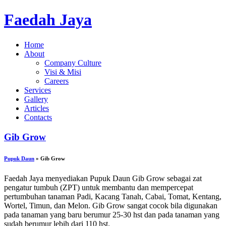
Faedah Jaya
Home
About
Company Culture
Visi & Misi
Careers
Services
Gallery
Articles
Contacts
Gib Grow
Pupuk Daun
» Gib Grow
Faedah Jaya menyediakan Pupuk Daun Gib Grow sebagai zat
pengatur tumbuh (ZPT) untuk membantu dan mempercepat
pertumbuhan tanaman Padi, Kacang Tanah, Cabai, Tomat, Kentang,
Wortel, Timun, dan Melon. Gib Grow sangat cocok bila digunakan
pada tanaman yang baru berumur 25-30 hst dan pada tanaman yang
sudah berumur lebih dari 110 hst.